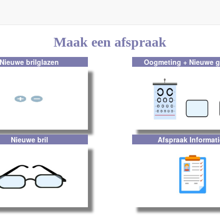
Maak een afspraak
Nieuwe brilglazen
Oogmeting + Nieuwe g
Nieuwe bril
Afspraak Informat