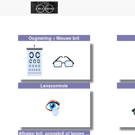
Oogmeting + Nieuwe bril
Lenscontrole
Afhalen bril, zonnebril of lenzen ...