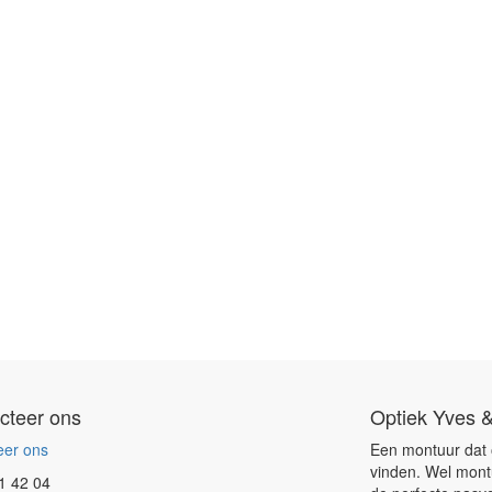
cteer ons
Optiek Yves &
eer ons
Een montuur dat op
vinden. Wel mont
1 42 04