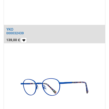
YKO
000032439
139,00
€