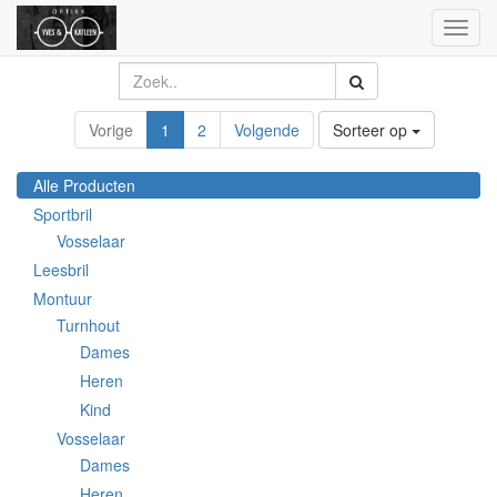
Toggl
naviga
Vorige
1
2
Volgende
Sorteer op
Alle Producten
Sportbril
Vosselaar
Leesbril
Montuur
Turnhout
Dames
Heren
Kind
Vosselaar
Dames
Heren