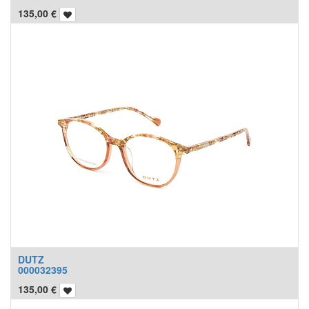
135,00
€
DUTZ
000032395
135,00
€