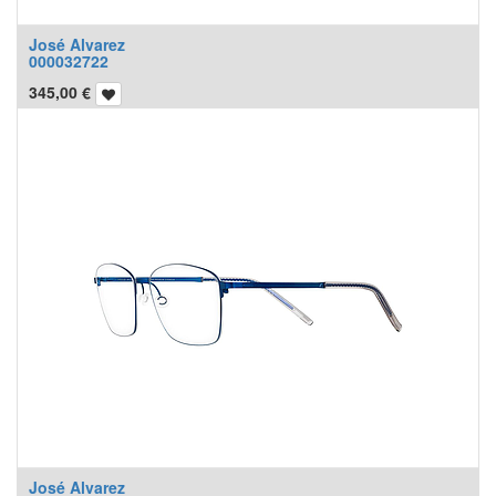
José Alvarez
000032722
345,00
€
José Alvarez