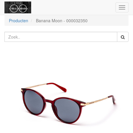
Toggl
naviga
Producten
Banana Moon
-
000032350