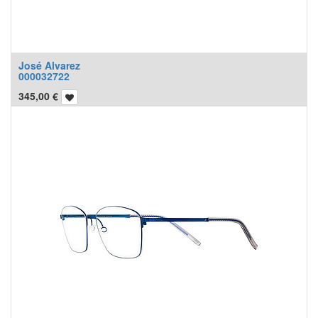
José Alvarez
000032722
345,00
€