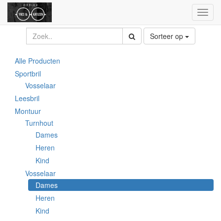
Toggl
naviga
Sorteer op
Alle Producten
Sportbril
Vosselaar
Leesbril
Montuur
Turnhout
Dames
Heren
Kind
Vosselaar
Dames
Heren
Kind