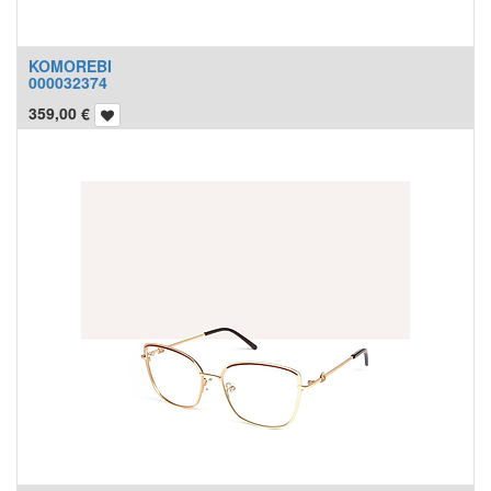
KOMOREBI
000032374
359,00
€