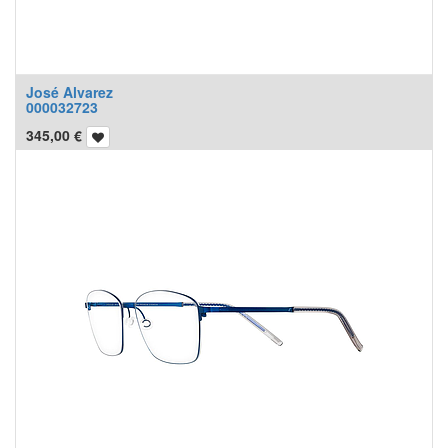
José Alvarez
000032723
345,00
€