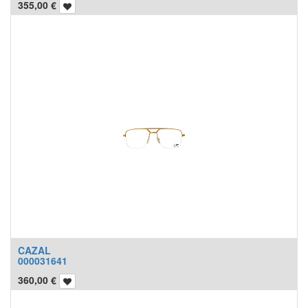
355,00
€
CAZAL
000031641
360,00
€