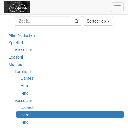
Toggl
naviga
Sorteer op
Alle Producten
Sportbril
Vosselaar
Leesbril
Montuur
Turnhout
Dames
Heren
Kind
Vosselaar
Dames
Heren
Kind