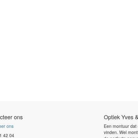
cteer ons
Optiek Yves &
eer ons
Een montuur dat op
vinden. Wel mont
1 42 04