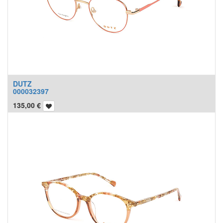
DUTZ
000032397
135,00
€