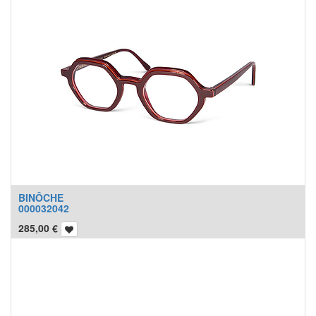
BINÔCHE
000032042
285,00
€