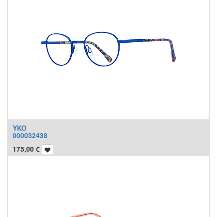
YKO
000032438
175,00
€