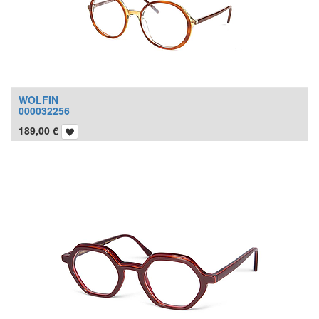
WOLFIN
000032256
189,00
€