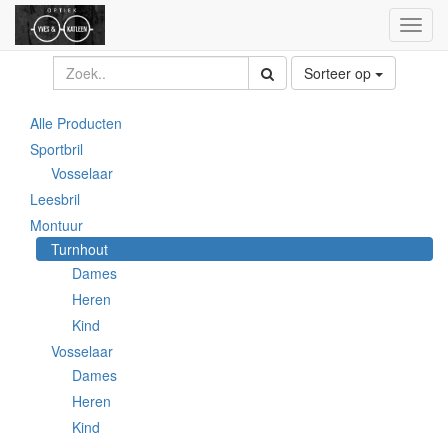
Toggl
naviga
Sorteer op
Alle Producten
Sportbril
Vosselaar
Leesbril
Montuur
Turnhout
Dames
Heren
Kind
Vosselaar
Dames
Heren
Kind