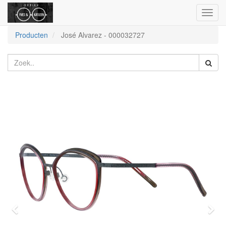
Toggl
naviga
Producten
José Alvarez
-
000032727
Vorige
Vol