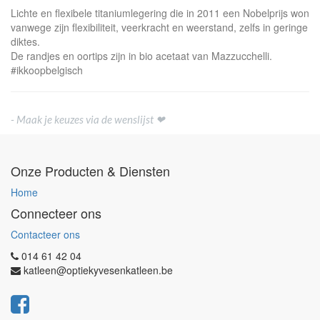
Lichte en flexibele titaniumlegering die in 2011 een Nobelprijs won
vanwege zijn flexibiliteit, veerkracht en weerstand, zelfs in geringe
diktes.
De randjes en oortips zijn in bio acetaat van Mazzucchelli.
#ikkoopbelgisch
- Maak je keuzes via de wenslijst ❤
Onze Producten & Diensten
Home
Connecteer ons
Contacteer ons
014 61 42 04
katleen@optiekyvesenkatleen.be