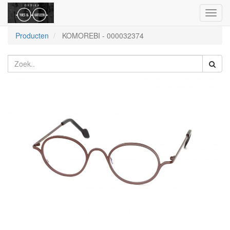
Toggl
naviga
Producten
KOMOREBI
-
000032374