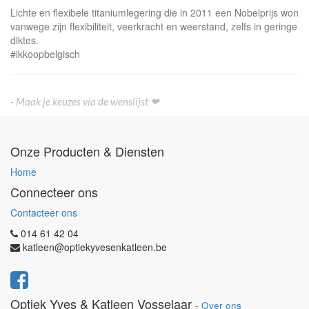
Lichte en flexibele titaniumlegering die in 2011 een Nobelprijs won
vanwege zijn flexibiliteit, veerkracht en weerstand, zelfs in geringe
diktes.
#ikkoopbelgisch
- Maak je keuzes via de wenslijst ❤
Onze Producten & Diensten
Home
Connecteer ons
Contacteer ons
014 61 42 04
katleen@optiekyvesenkatleen.be
Optiek Yves & Katleen Vosselaar
-
Over ons