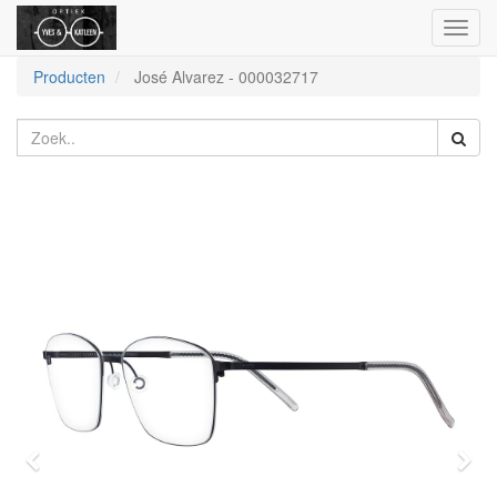
Toggl
naviga
Producten
José Alvarez
-
000032717
Vorige
Vol