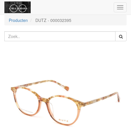
Toggl
naviga
Producten
DUTZ
-
000032395