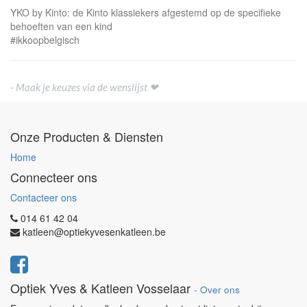
YKO by Kinto: de Kinto klassiekers afgestemd op de specifieke
behoeften van een kind
#ikkoopbelgisch
- Maak je keuzes via de wenslijst ❤
Onze Producten & Diensten
Home
Connecteer ons
Contacteer ons
014 61 42 04
katleen@optiekyvesenkatleen.be
Optiek Yves & Katleen Vosselaar
-
Over ons